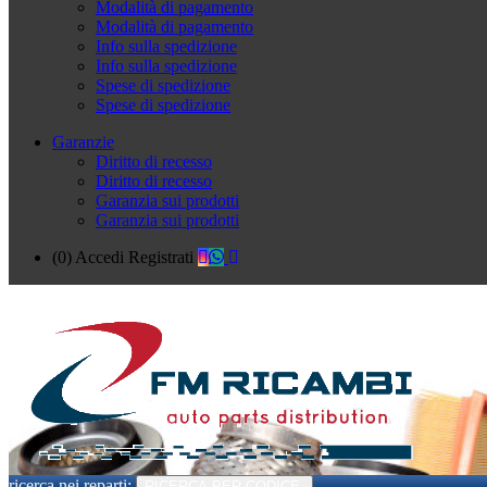
Modalità di pagamento
Modalità di pagamento
Info sulla spedizione
Info sulla spedizione
Spese di spedizione
Spese di spedizione
Garanzie
Diritto di recesso
Diritto di recesso
Garanzia sui prodotti
Garanzia sui prodotti
(0)
Accedi
Registrati
ricerca nei reparti:
RICERCA PER CODICE