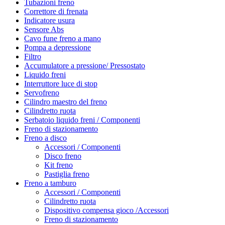
Tubazioni freno
Correttore di frenata
Indicatore usura
Sensore Abs
Cavo fune freno a mano
Pompa a depressione
Filtro
Accumulatore a pressione/ Pressostato
Liquido freni
Interruttore luce di stop
Servofreno
Cilindro maestro del freno
Cilindretto ruota
Serbatoio liquido freni / Componenti
Freno di stazionamento
Freno a disco
Accessori / Componenti
Disco freno
Kit freno
Pastiglia freno
Freno a tamburo
Accessori / Componenti
Cilindretto ruota
Dispositivo compensa gioco /Accessori
Freno di stazionamento