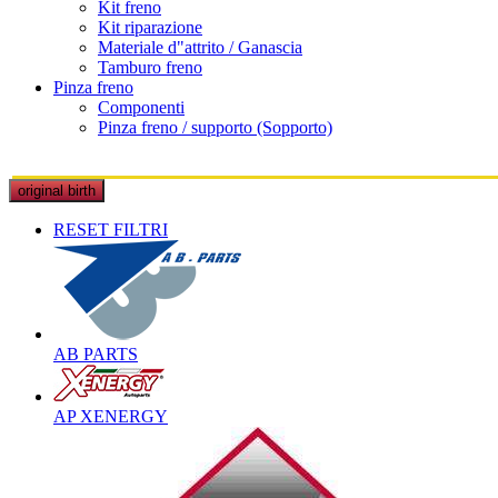
Kit freno
Kit riparazione
Materiale d"attrito / Ganascia
Tamburo freno
Pinza freno
Componenti
Pinza freno / supporto (Sopporto)
original birth
RESET FILTRI
AB PARTS
AP XENERGY