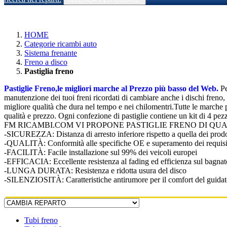
HOME
Categorie ricambi auto
Sistema frenante
Freno a disco
Pastiglia freno
Pastiglie Freno,le migliori marche al Prezzo più basso del Web.
Pe
manutenzione dei tuoi freni ricordati di cambiare anche i dischi freno, 
migliore qualità che dura nel tempo e nei chilomentri.Tutte le marche
qualità e prezzo. Ogni confezione di pastiglie contiene un kit di 4 pezzi
FM RICAMBI.COM VI PROPONE PASTIGLIE FRENO DI QUA
-SICUREZZA: Distanza di arresto inferiore rispetto a quella dei prodot
-QUALITÀ: Conformità alle specifiche OE e superamento dei requisiti
-FACILITÀ: Facile installazione sul 99% dei veicoli europei
-EFFICACIA: Eccellente resistenza al fading ed efficienza sul bagnat
-LUNGA DURATA: Resistenza e ridotta usura del disco
-SILENZIOSITÀ: Caratteristiche antirumore per il comfort del guidat
Tubi freno