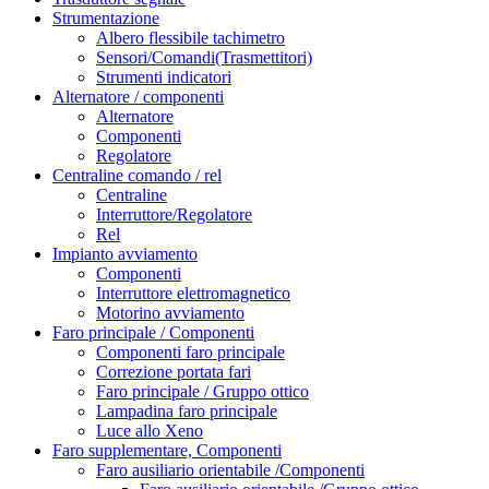
Strumentazione
Albero flessibile tachimetro
Sensori/Comandi(Trasmettitori)
Strumenti indicatori
Alternatore / componenti
Alternatore
Componenti
Regolatore
Centraline comando / rel
Centraline
Interruttore/Regolatore
Rel
Impianto avviamento
Componenti
Interruttore elettromagnetico
Motorino avviamento
Faro principale / Componenti
Componenti faro principale
Correzione portata fari
Faro principale / Gruppo ottico
Lampadina faro principale
Luce allo Xeno
Faro supplementare, Componenti
Faro ausiliario orientabile /Componenti