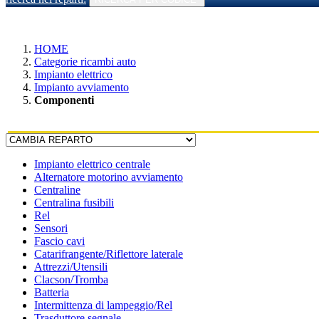
HOME
Categorie ricambi auto
Impianto elettrico
Impianto avviamento
Componenti
Impianto elettrico centrale
Alternatore motorino avviamento
Centraline
Centralina fusibili
Rel
Sensori
Fascio cavi
Catarifrangente/Riflettore laterale
Attrezzi/Utensili
Clacson/Tromba
Batteria
Intermittenza di lampeggio/Rel
Trasduttore segnale