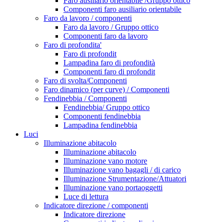
Faro ausiliario orientabile /Gruppo ottico
Componenti faro ausiliario orientabile
Faro da lavoro / componenti
Faro da lavoro / Gruppo ottico
Componenti faro da lavoro
Faro di profondita'
Faro di profondit
Lampadina faro di profondità
Componenti faro di profondit
Faro di svolta/Componenti
Faro dinamico (per curve) / Componenti
Fendinebbia / Componenti
Fendinebbia/ Gruppo ottico
Componenti fendinebbia
Lampadina fendinebbia
Luci
Illuminazione abitacolo
Illuminazione abitacolo
Illuminazione vano motore
Illuminazione vano bagagli / di carico
Illuminazione Strumentazione/Attuatori
Illuminazione vano portaoggetti
Luce di lettura
Indicatore direzione / componenti
Indicatore direzione