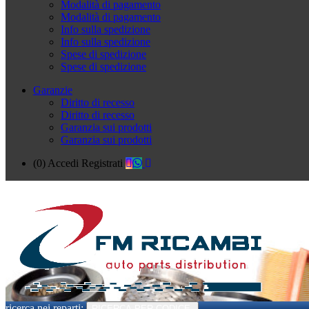
Modalità di pagamento
Modalità di pagamento
Info sulla spedizione
Info sulla spedizione
Spese di spedizione
Spese di spedizione
Garanzie
Diritto di recesso
Diritto di recesso
Garanzia sui prodotti
Garanzia sui prodotti
(0)
Accedi
Registrati
ricerca nei reparti:
RICERCA PER CODICE