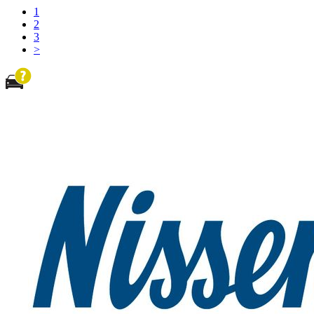
1
2
3
>