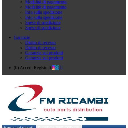
Modalità di pagamento
Modalità di pagamento
Info sulla spedizione
Info sulla spedizione
Spese di spedizione
Spese di spedizione
Garanzie
Diritto di recesso
Diritto di recesso
Garanzia sui prodotti
Garanzia sui prodotti
(0)
Accedi
Registrati
ricerca nei reparti:
RICERCA PER CODICE