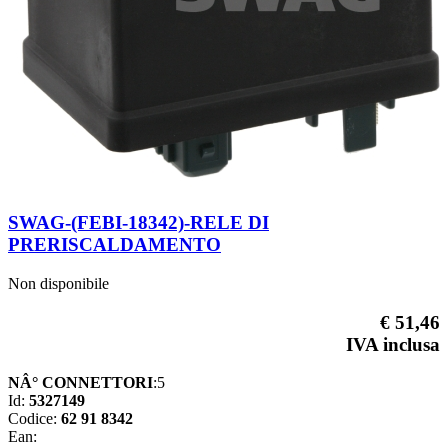
SWAG-(FEBI-18342)-RELE DI
PRERISCALDAMENTO
Non disponibile
€ 51,46
IVA inclusa
NÂ° CONNETTORI
:5
Id:
5327149
Codice:
62 91 8342
Ean: