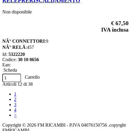
RELEPRERISCALDAMENTO
Non disponibile
€ 67,50
IVA inclusa
NÂ° CONNETTORI
:9
NÂ° RELÃ
:457
Id:
5322220
Codice:
30 10 0656
Ean:
Scheda
Carrello
Articoli
12
di
38
1
2
3
4
>
Copyright © 2026 FM RICAMBI - P.IVA 04076150756 .copyrght
FMRICAMBI.