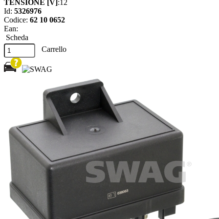
TENSIONE [V]
:12
Id:
5326976
Codice:
62 10 0652
Ean:
Scheda
Carrello