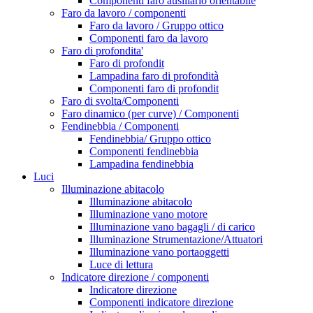
Componenti faro ausiliario orientabile
Faro da lavoro / componenti
Faro da lavoro / Gruppo ottico
Componenti faro da lavoro
Faro di profondita'
Faro di profondit
Lampadina faro di profondità
Componenti faro di profondit
Faro di svolta/Componenti
Faro dinamico (per curve) / Componenti
Fendinebbia / Componenti
Fendinebbia/ Gruppo ottico
Componenti fendinebbia
Lampadina fendinebbia
Luci
Illuminazione abitacolo
Illuminazione abitacolo
Illuminazione vano motore
Illuminazione vano bagagli / di carico
Illuminazione Strumentazione/Attuatori
Illuminazione vano portaoggetti
Luce di lettura
Indicatore direzione / componenti
Indicatore direzione
Componenti indicatore direzione