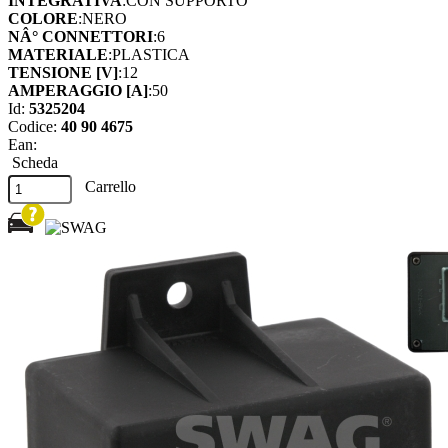
INTEGRATIVA
:CON SUPPORTO
COLORE
:NERO
NÂ° CONNETTORI
:6
MATERIALE
:PLASTICA
TENSIONE [V]
:12
AMPERAGGIO [A]
:50
Id:
5325204
Codice:
40 90 4675
Ean:
Scheda
Carrello