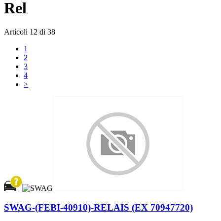
Rel
Articoli
12
di
38
1
2
3
4
>
SWAG-(FEBI-40910)-RELAIS (EX 70947720)