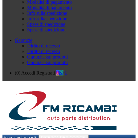
Modalità di pagamento
Modalità di pagamento
Info sulla spedizione
Info sulla spedizione
Spese di spedizione
Spese di spedizione
Garanzie
Diritto di recesso
Diritto di recesso
Garanzia sui prodotti
Garanzia sui prodotti
(0)
Accedi
Registrati
ricerca nei reparti:
RICERCA PER CODICE