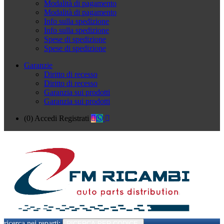
Modalità di pagamento
Modalità di pagamento
Info sulla spedizione
Info sulla spedizione
Spese di spedizione
Spese di spedizione
Garanzie
Diritto di recesso
Diritto di recesso
Garanzia sui prodotti
Garanzia sui prodotti
(0)
Accedi
Registrati
ricerca nei reparti:
RICERCA PER CODICE