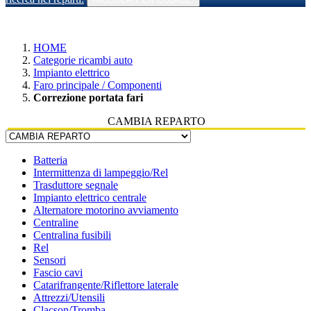
HOME
Categorie ricambi auto
Impianto elettrico
Faro principale / Componenti
Correzione portata fari
CAMBIA REPARTO
Batteria
Intermittenza di lampeggio/Rel
Trasduttore segnale
Impianto elettrico centrale
Alternatore motorino avviamento
Centraline
Centralina fusibili
Rel
Sensori
Fascio cavi
Catarifrangente/Riflettore laterale
Attrezzi/Utensili
Clacson/Tromba