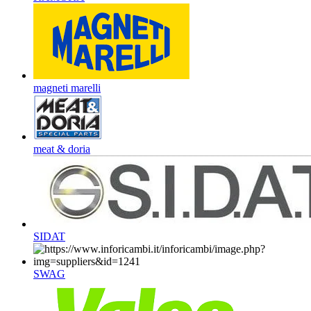
magneti marelli
meat & doria
SIDAT
SWAG